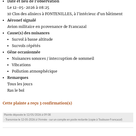
Date et lieu de l'observation
Le 12-05-2026 à 08:25
10 Clos des alisiers à FONTENILLES, à l'intérieur d'un bâtiment
Aéronef signalé
Avion militaire en provenance de Francazal
Cause(s) des nuisances
Survol à basse altitude
Survols répétés
Gêne occasionnée
Nuisances sonores / interruption de sommeil
Vibrations
Pollution atmosphérique
Remarques
Tous les jours
Ras le bol
Cette plainte a reçu 3 confirmation(s)
Plainte déposée le 12/05/2026 à 09:08
- Transmise le 12-05-2026 à l'Armée - sur un compte en poste restante (copie à Toulouse-Francazal)