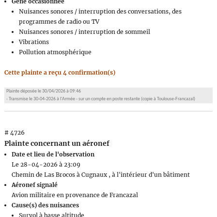
Gêne occasionnée
Nuisances sonores / interruption des conversations, des
programmes de radio ou TV
Nuisances sonores / interruption de sommeil
Vibrations
Pollution atmosphérique
Cette plainte a reçu 4 confirmation(s)
Plainte déposée le 30/04/2026 à 09:46
- Transmise le 30-04-2026 à l'Armée - sur un compte en poste restante (copie à Toulouse-Francazal)
# 4726
Plainte concernant un aéronef
Date et lieu de l'observation
Le 28-04-2026 à 23:09
Chemin de Las Brocos à Cugnaux , à l'intérieur d'un bâtiment
Aéronef signalé
Avion militaire en provenance de Francazal
Cause(s) des nuisances
Survol à basse altitude