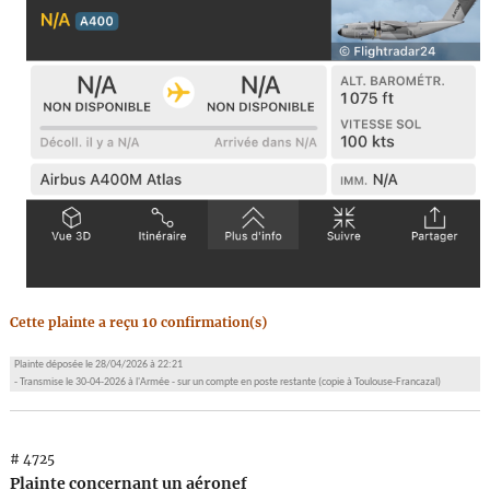
Cette plainte a reçu 10 confirmation(s)
Plainte déposée le 28/04/2026 à 22:21
- Transmise le 30-04-2026 à l'Armée - sur un compte en poste restante (copie à Toulouse-Francazal)
# 4725
Plainte concernant un aéronef