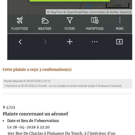
Cette plainte a reçu 3 confirmation(s)
Plainte déposée le 28/04/2026 à 23:12
- Transmise le 30-04-2026 à l'Armée - sur un compte en poste restante (copie à Toulouse-Francazal)
# 4723
Plainte concernant un aéronef
Date et lieu de l'observation
Le 28-04-2026 à 22:20
3ter Rue De Charlas à Plaisance Du Touch, à l'intérieur d'un