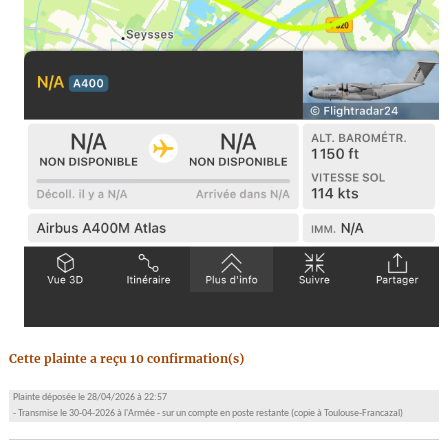
Cette plainte a reçu 10 confirmation(s)
Plainte déposée le 28/04/2026 à 22:57
- Transmise le 30-04-2026 à l'Armée - sur un compte en poste restante (copie à Toulouse-Francazal)