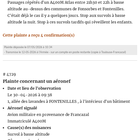
Passages répétés d'un A400M Atlas entre 21h30 et 22h à basse
altitude au-dessus des communes de Fonsorbes et Fontenilles.
C'était déjà le cas il y a quelques jours. Stop aux survols à basse
altitude la nuit. Stop à ces survols tardifs qui réveillent les enfants.
Cette plainte a reçu 4 confirmation(s)
Plainte déposée le 07/05/2026 à 10:34
- Transmise le 12-05-2026 à l'Armée - sur un compte en poste restante (copie à Toulouse-Francazal)
# 4729
Plainte concernant un aéronef
Date et lieu de l'observation
Le 30-04-2026 à 09:38
1, allée des lavandes à FONTENILLES , à l'intérieur d'un bâtiment
Aéronef signalé
Avion militaire en provenance de Francazal
Immatriculé A400M
Cause(s) des nuisances
Survol à basse altitude