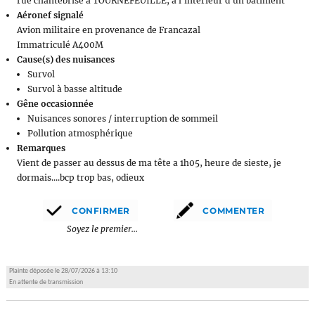
rue chantebrise à TOURNEFEUILLE, à l'intérieur d'un bâtiment
Aéronef signalé
Avion militaire en provenance de Francazal
Immatriculé A400M
Cause(s) des nuisances
Survol
Survol à basse altitude
Gêne occasionnée
Nuisances sonores / interruption de sommeil
Pollution atmosphérique
Remarques
Vient de passer au dessus de ma tête a 1h05, heure de sieste, je
dormais....bcp trop bas, odieux
Soyez le premier...
Plainte déposée le 28/07/2026 à 13:10
En attente de transmission