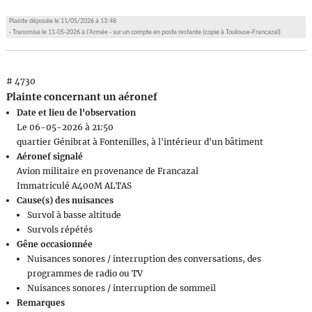
Plainte déposée le 11/05/2026 à 13:48
- Transmise le 11-05-2026 à l'Armée - sur un compte en poste restante (copie à Toulouse-Francazal)
# 4730
Plainte concernant un aéronef
Date et lieu de l'observation
Le 06-05-2026 à 21:50
quartier Génibrat à Fontenilles, à l'intérieur d'un bâtiment
Aéronef signalé
Avion militaire en provenance de Francazal
Immatriculé A400M ALTAS
Cause(s) des nuisances
Survol à basse altitude
Survols répétés
Gêne occasionnée
Nuisances sonores / interruption des conversations, des
programmes de radio ou TV
Nuisances sonores / interruption de sommeil
Remarques