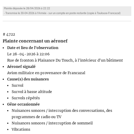
Plainte déposée le 28/04/2026 à 22:22
- Transmise le 30-04-2026 à l'Armée - sur un compte en poste restante (copie à Toulouse-Francazal)
# 4722
Plainte concernant un aéronef
Date et lieu de l'observation
Le 28-04-2026 à 22:06
Rue de fronton à Plaisance Du Touch, à l'intérieur d'un bâtiment
Aéronef signalé
Avion militaire en provenance de Francazal
Cause(s) des nuisances
Survol
Survol à basse altitude
Survols répétés
Gêne occasionnée
Nuisances sonores / interruption des conversations, des
programmes de radio ou TV
Nuisances sonores / interruption de sommeil
Vibrations