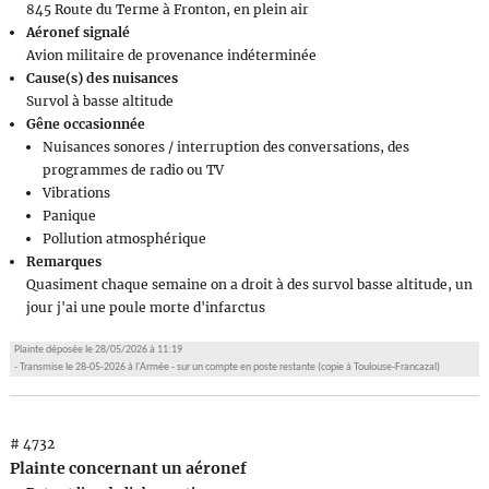
845 Route du Terme à Fronton, en plein air
Aéronef signalé
Avion militaire de provenance indéterminée
Cause(s) des nuisances
Survol à basse altitude
Gêne occasionnée
Nuisances sonores / interruption des conversations, des
programmes de radio ou TV
Vibrations
Panique
Pollution atmosphérique
Remarques
Quasiment chaque semaine on a droit à des survol basse altitude, un
jour j'ai une poule morte d'infarctus
Plainte déposée le 28/05/2026 à 11:19
- Transmise le 28-05-2026 à l'Armée - sur un compte en poste restante (copie à Toulouse-Francazal)
# 4732
Plainte concernant un aéronef