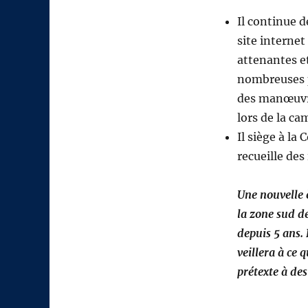
Il continue 
site interne
attenantes et
nombreuses p
des manœuvre
lors de la 
Il siège à l
recueille des
Une nouvelle è
la zone sud de
depuis 5 ans. 
veillera à ce 
prétexte à des