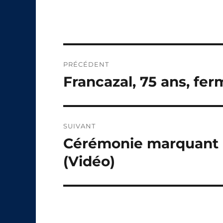
Navigation
PRÉCÉDENT
de
Francazal, 75 ans, fer
Publication
précédente :
l’article
SUIVANT
Cérémonie marquant la
Publication
suivante :
(Vidéo)