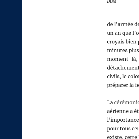
DDM
de l’armée de
un an que l’o
croyais bien 
minutes plus
moment-là, j
détachement a
civils, le c
préparer la f
La cérémonie
aérienne a ét
l’importance 
pour tous ceu
existe, cette