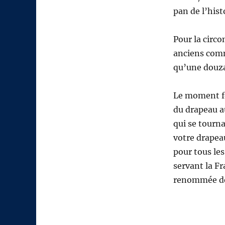
pan de l’his
Pour la circo
anciens comm
qu’une douzai
Le moment fo
du drapeau a
qui se tourna
votre drapea
pour tous le
servant la Fr
renommée de 